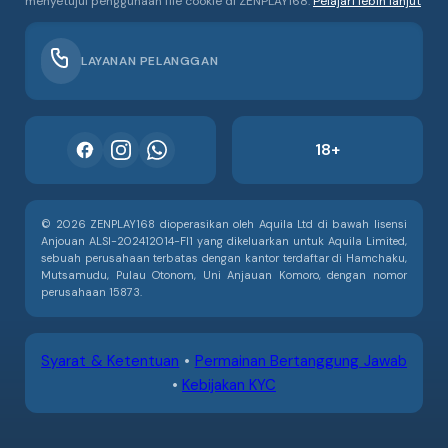
menyetujui penggunaan file cookie di ZENPLAY168.
Pelajari lebih lanjut
LAYANAN PELANGGAN
Koleksi Game Terluas
18+
Live Games & Sports Entertainment
© 2026 ZENPLAY168 dioperasikan oleh Aquila Ltd di bawah lisensi
Anjouan ALSI-202412014-FI1 yang dikeluarkan untuk Aquila Limited,
sebuah perusahaan terbatas dengan kantor terdaftar di Hamchaku,
Program & Benefit Pengguna Terbesar
Mutsamudu, Pulau Otonom, Uni Anjauan Komoro, dengan nomor
perusahaan 15873.
Syarat & Ketentuan
•
Permainan Bertanggung Jawab
Transaksi Aman & Instan
•
Kebijakan KYC