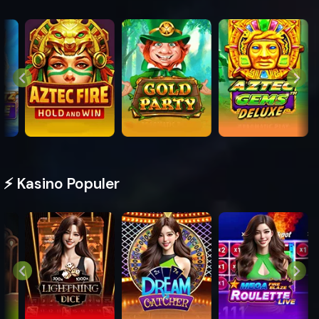
⚡ Kasino Populer