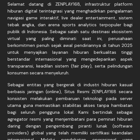
Selamat datang di ZENPLAY168, infrastruktur platform
hiburan digital terintegrasi yang menghadirkan pengalaman
navigasi game interaktif, live dealer entertainment, sistem
tebak angka, dan arena sports analytics terpopuler bagi
publik di Indonesia. Sebagai salah satu destinasi ekosistem
virtual yang paling diminati saat ini, perusahaan
berkomitmen penuh sejak awal pendiriannya di tahun 2025
untuk menyajikan layanan hiburan berkualitas tinggi
berstandar internasional yang mengedepankan aspek
transparansi, keadilan sistem (fair play), serta pelindungan
konsumen secara menyeluruh.
Sebagai entitas yang bergerak di industri hiburan kasual
berbasis jaringan (online), Situs Resmi ZENPLAY168 secara
konsisten melakukan pembaruan teknologi pada server
utama guna memastikan stabilitas akses tanpa hambatan
bagi seluruh pengguna lokal. Kami bertindak sebagai
agregator resmi yang menjembatani para peminat hiburan
daring dengan pengembang piranti lunak (software
providers) global yang telah memiliki sertifikasi keandalan
internasional. Melalui pendekatan operasional yang