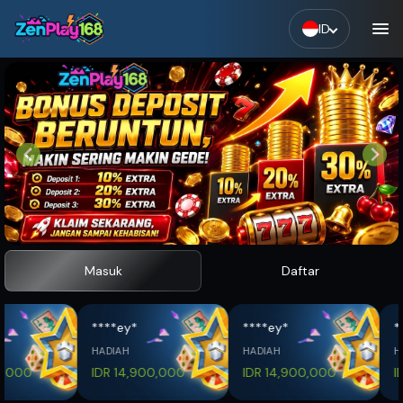
ID
Masuk
Daftar
****ey*
****ey*
****ey*
HADIAH
HADIAH
HADIAH
IDR 14,900,000
IDR 14,900,000
IDR 14,