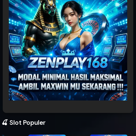
🍒
Slot
Populer