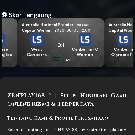
⚽ Skor Langsung
Australia National Premier League
Australia National 
Capital Women
·
2026-08-09, 12:00
Capital Women
·
202
0
:
1
0
West
Canberra FC
Canberra
Canberra
Women
Olympic FC
Wanderers FC
·
Women
42'
LIVE
LIV
Women
ZENPLAY168 ™ | Situs Hiburan Game
Online Resmi & Terpercaya
Tentang Kami & Profil Perusahaan
Selamat datang di ZENPLAY168, infrastruktur platform