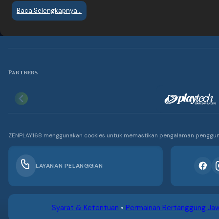
Baca Selengkapnya...
Partners
Koleksi Game Terluas
Live Games & Sports Entertainment
ZENPLAY168 menggunakan cookies untuk memastikan pengalaman pengguna te
Program & Benefit Pengguna Terbesar
Transaksi Aman & Instan
Aksesibilitas Mobile Optimal
LAYANAN PELANGGAN
Sistem Keamanan Tersertifikasi
Syarat & Ketentuan
•
Permainan Bertanggung Ja