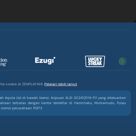
le cookie di ZENPLAY168.
Pelajari lebih lanjut
h Aquila Ltd di bawah lisensi Anjouan ALSI-202412014-FI1 yang dikeluarkan
sahaan terbatas dengan kantor terdaftar di Hamchaku, Mutsamudu, Pulau
 nomor perusahaan 15873.