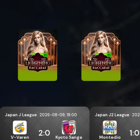
J League
·
2026-08-09, 18:00
Japan J2 League
·
2026-08-09, 
2
:
0
1
:
0
aren
Kyoto Sanga
Montedio
Tochig