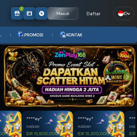
1
Daftar
Masuk
ID
L
PROMOSI
KONTAK
****ey*
****ey*
****ey*
HADIAH
HADIAH
HADIAH
IDR 15,800,000
IDR 15,300,000
IDR 14,900,0