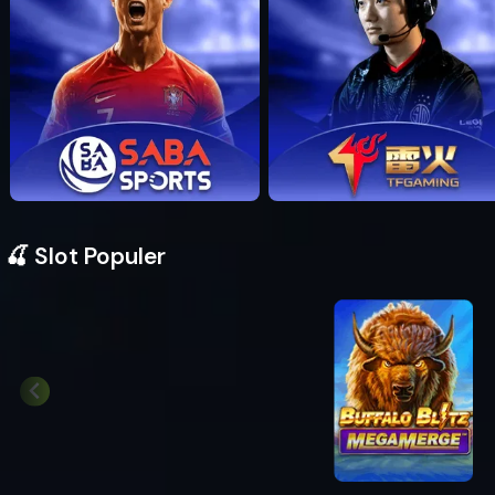
🍒
Slot
Populer