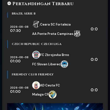
⚽ Pertandingan Terbaru
BRAZIL SERIE B
Ceara SC Fortaleza
2026-08-08
0
:
0
07:30
AA Ponte Preta Campinas
CZECH REPUBLIC CZECH LIGA
FC Zbrojovka Brno
2026-08-08
0
:
0
01:00
FC Slovan Liberec
FRIENDLY CLUB FRIENDLY
AD Ceuta FC
2026-08-08
0
:
0
01:00
Malaga CF