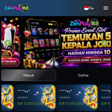
ID
Masuk
Daftar
****ey*
****ey*
****tu**
HADIAH
HADIAH
HADIAH
IDR 12,800,000
IDR 11,700,000
IDR 11,575,