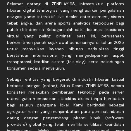
Selamat datang di ZENPLAY168, infrastruktur platform
hiburan digital terintegrasi yang menghadirkan pengalaman
navigasi game interaktif, live dealer entertainment, sistem
tebak angka, dan arena sports analytics terpopuler bagi
publik di Indonesia. Sebagai salah satu destinasi ekosistem
virtual yang paling diminati saat ini, perusahaan
berkomitmen penuh sejak awal pendiriannya di tahun 2025
untuk menyajikan layanan hiburan berkualitas tinggi
berstandar internasional yang mengedepankan aspek
transparansi, keadilan sistem (fair play), serta pelindungan
konsumen secara menyeluruh.
Sebagai entitas yang bergerak di industri hiburan kasual
berbasis jaringan (online), Situs Resmi ZENPLAY168 secara
konsisten melakukan pembaruan teknologi pada server
utama guna memastikan stabilitas akses tanpa hambatan
bagi seluruh pengguna lokal. Kami bertindak sebagai
agregator resmi yang menjembatani para peminat hiburan
daring dengan pengembang piranti lunak (software
providers) global yang telah memiliki sertifikasi keandalan
internasional. Melalui pendekatan operasional yang