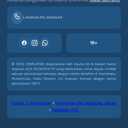
menyetujui penggunaan file cookie di ZENPLAY168.
Pelajari lebih lanjut
LAYANAN PELANGGAN
Koleksi Game Terluas
18+
Live Games & Sports Entertainment
© 2026 ZENPLAY168 dioperasikan oleh Aquila Ltd di bawah lisensi
Anjouan ALSI-202412014-FI1 yang dikeluarkan untuk Aquila Limited,
sebuah perusahaan terbatas dengan kantor terdaftar di Hamchaku,
Program & Benefit Pengguna Terbesar
Mutsamudu, Pulau Otonom, Uni Anjauan Komoro, dengan nomor
perusahaan 15873.
Syarat & Ketentuan
•
Permainan Bertanggung Jawab
Transaksi Aman & Instan
•
Kebijakan KYC