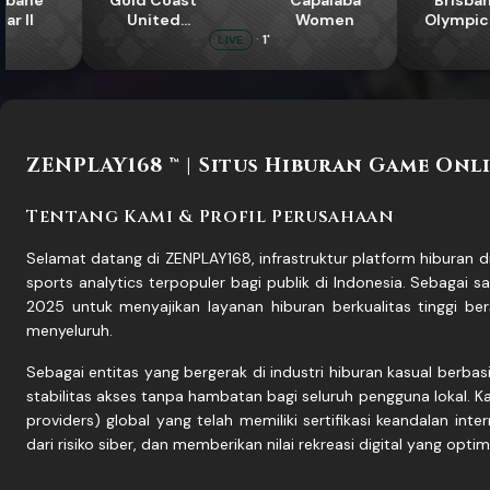
Gold Coast
Capalaba
Brisbane
United
Women
Olympic FC
Women
·
Women
1'
LIVE
LIVE
ZENPLAY168 ™ | Situs Hiburan Game Onl
Tentang Kami & Profil Perusahaan
Selamat datang di ZENPLAY168, infrastruktur platform hiburan di
sports analytics terpopuler bagi publik di Indonesia. Sebagai s
2025 untuk menyajikan layanan hiburan berkualitas tinggi be
menyeluruh.
Sebagai entitas yang bergerak di industri hiburan kasual berb
stabilitas akses tanpa hambatan bagi seluruh pengguna lokal. 
providers) global yang telah memiliki sertifikasi keandalan i
dari risiko siber, dan memberikan nilai rekreasi digital yang opti