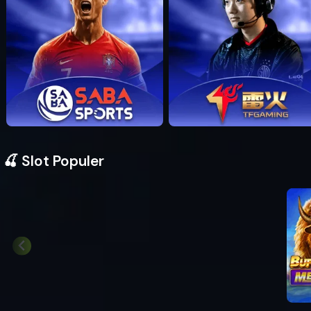
🍒
Slot
Populer