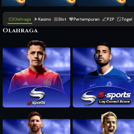
Olahraga
Kasino
Slot
Pertempuran
P2P
Togel
Olahraga