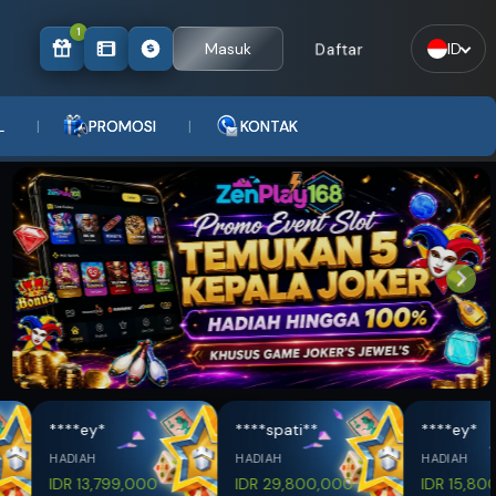
1
Daftar
Masuk
ID
L
PROMOSI
KONTAK
**ey*
****spati**
****ey*
DIAH
HADIAH
HADIAH
R 13,799,000
IDR 29,800,000
IDR 15,800,000