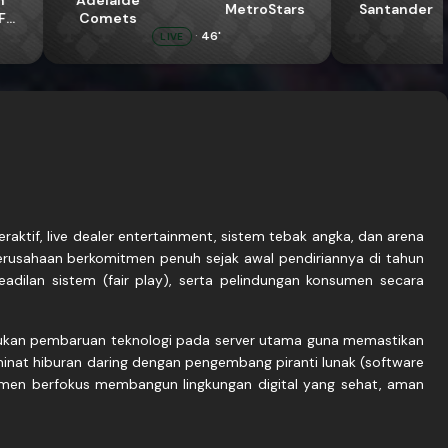
Adelaide
MetroStars
Santander
Comets
·
·
46'
3'
LIVE
LIVE
raktif, live dealer entertainment, sistem tebak angka, dan arena
i, perusahaan berkomitmen penuh sejak awal pendiriannya di tahun
adilan sistem (fair play), serta pelindungan konsumen secara
elakukan pembaruan teknologi pada server utama guna memastikan
minat hiburan daring dengan pengembang piranti lunak (software
najemen berfokus membangun lingkungan digital yang sehat, aman