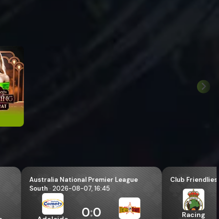
Australia National Premier League
Club Friendlies
·
2026-08-
South
·
2026-08-07, 16:45
0
:
1
0
:
0
Racing