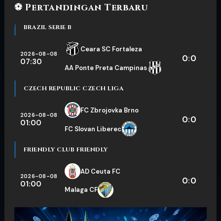
⚽ Pertandingan Terbaru
BRAZIL SERIE B
Ceara SC Fortaleza
2026-08-08
0
:
0
07:30
AA Ponte Preta Campinas
CZECH REPUBLIC CZECH LIGA
FC Zbrojovka Brno
2026-08-08
0
:
0
01:00
FC Slovan Liberec
FRIENDLY CLUB FRIENDLY
AD Ceuta FC
2026-08-08
0
:
0
01:00
Malaga CF