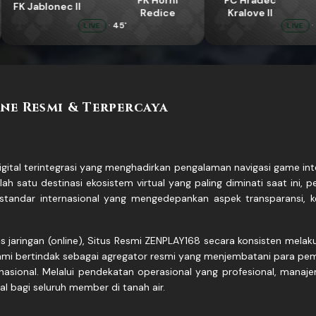
FK Horni
FC Hradec
FK Par
lonec II
Redice
Kralove II
I
·
·
45'
45'
LIVE
LIVE
ine Resmi & Terpercaya
gital terintegrasi yang menghadirkan pengalaman navigasi game inte
alah satu destinasi ekosistem virtual yang paling diminati saat in
rstandar internasional yang mengedepankan aspek transparansi, ke
asis jaringan (online), Situs Resmi ZENPLAY168 secara konsisten m
Kami bertindak sebagai agregator resmi yang menjembatani para pe
nternasional. Melalui pendekatan operasional yang profesional, ma
mal bagi seluruh member di tanah air.