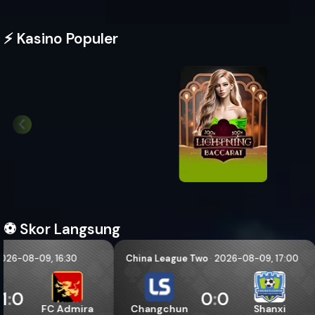
⚡ Kasino Populer
⚽ Skor Langsung
, 16:30
China League Two
·
2026-08-09, 17:00
Czech R
2026-08
0
:
0
FC Admira
Changchun
Shanxi