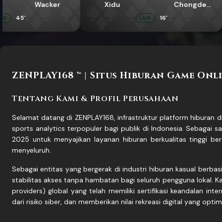
Wacker
Xidu
Chongde
FK Jab
Ronghai
·
16'
LIVE
ZENPLAY168 ™ | Situs Hiburan Game Onl
Tentang Kami & Profil Perusahaan
Selamat datang di ZENPLAY168, infrastruktur platform hiburan di
sports analytics terpopuler bagi publik di Indonesia. Sebagai s
2025 untuk menyajikan layanan hiburan berkualitas tinggi be
menyeluruh.
Sebagai entitas yang bergerak di industri hiburan kasual berb
stabilitas akses tanpa hambatan bagi seluruh pengguna lokal. 
providers) global yang telah memiliki sertifikasi keandalan i
dari risiko siber, dan memberikan nilai rekreasi digital yang opti