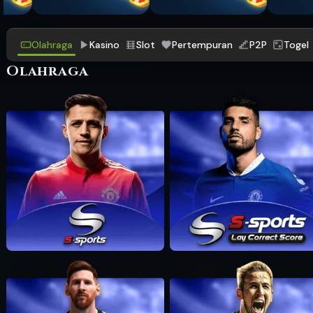
Olahraga
Kasino
Slot
Pertempuran
P2P
Togel
Olahraga