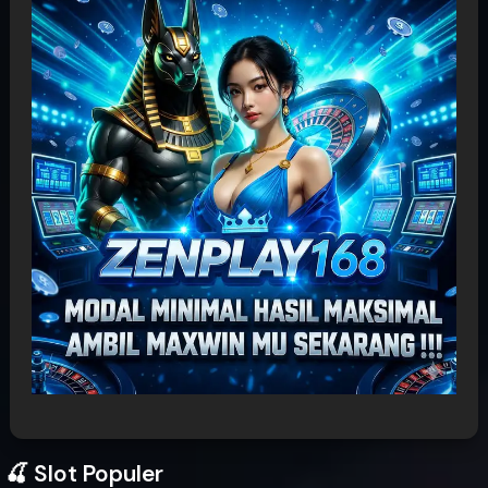
🍒
Slot
Populer