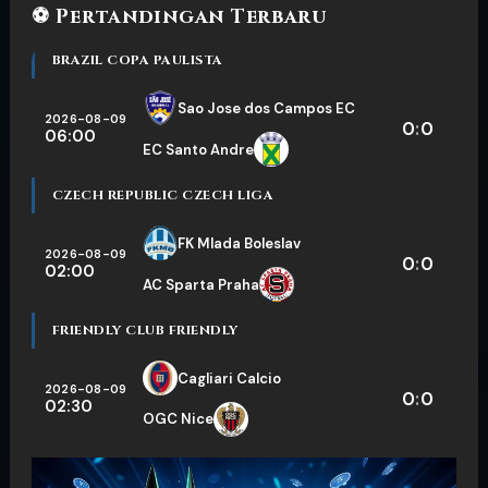
⚽ Pertandingan Terbaru
BRAZIL COPA PAULISTA
Sao Jose dos Campos EC
2026-08-09
0
:
0
06:00
EC Santo Andre
CZECH REPUBLIC CZECH LIGA
FK Mlada Boleslav
2026-08-09
0
:
0
02:00
AC Sparta Praha
FRIENDLY CLUB FRIENDLY
Cagliari Calcio
2026-08-09
0
:
0
02:30
OGC Nice