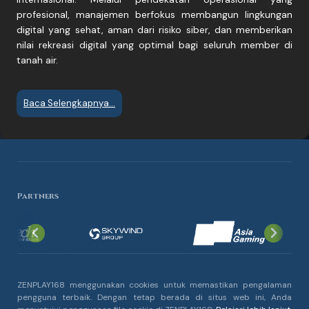
profesional, manajemen berfokus membangun lingkungan
digital yang sehat, aman dari risiko siber, dan memberikan
nilai rekreasi digital yang optimal bagi seluruh member di
tanah air.
Baca Selengkapnya...
Partners
ZENPLAY168 menggunakan cookies untuk memastikan pengalaman
pengguna terbaik. Dengan tetap berada di situs web ini, Anda