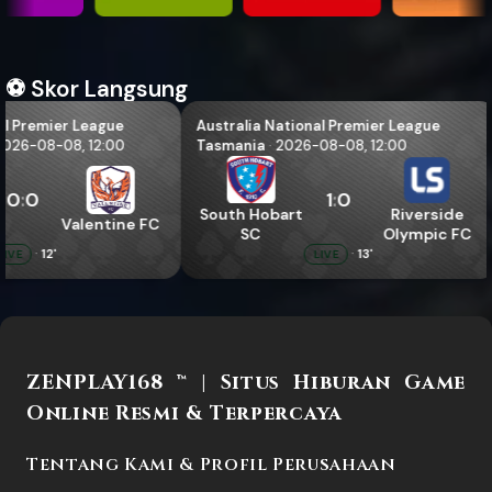
⚽ Skor Langsung
emier League
Australia National Premier League
Fr
8-08, 12:00
Tasmania
·
2026-08-08, 12:00
1
:
0
A
South Hobart
Riverside
Valentine FC
SC
Olympic FC
·
·
12'
13'
LIVE
ZENPLAY168 ™ | Situs Hiburan Game
Online Resmi & Terpercaya
Tentang Kami & Profil Perusahaan