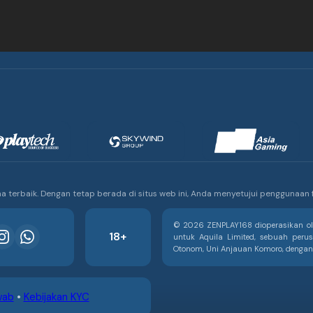
rbaik. Dengan tetap berada di situs web ini, Anda menyetujui penggunaan fi
© 2026 ZENPLAY168 dioperasikan ole
18+
untuk Aquila Limited, sebuah peru
Otonom, Uni Anjauan Komoro, dengan
wab
•
Kebijakan KYC