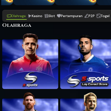
Olahraga
Kasino
Slot
Pertempuran
P2P
Togel
Olahraga