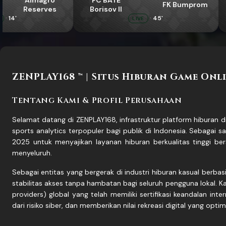
magro
FC BATE
FK Bumprom
FK Ors
serves
Borisov II
·
45'
LIVE
ZENPLAY168 ™ | Situs Hiburan Game Onl
Tentang Kami & Profil Perusahaan
Selamat datang di ZENPLAY168, infrastruktur platform hiburan di
sports analytics terpopuler bagi publik di Indonesia. Sebagai s
2025 untuk menyajikan layanan hiburan berkualitas tinggi be
menyeluruh.
Sebagai entitas yang bergerak di industri hiburan kasual berb
stabilitas akses tanpa hambatan bagi seluruh pengguna lokal. 
providers) global yang telah memiliki sertifikasi keandalan i
dari risiko siber, dan memberikan nilai rekreasi digital yang opti