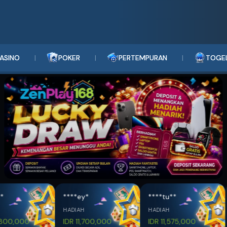
ASINO
POKER
PERTEMPURAN
TOGE
****ey*
****tu**
****spat
HADIAH
HADIAH
HADIAH
IDR 11,700,000
IDR 11,575,000
IDR 29,