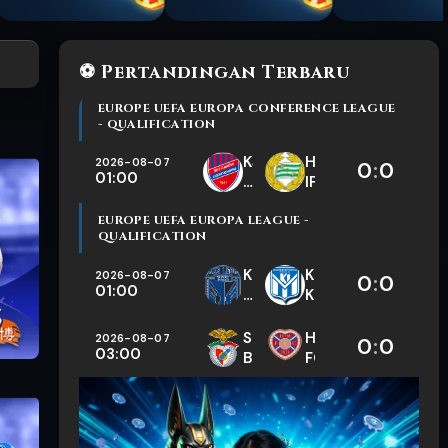
⚽ Pertandingan Terbaru
EUROPE UEFA EUROPA CONFERENCE LEAGUE
- QUALIFICATION
KS
Hammarby
2026-08-07
0
:
0
01:00
Rakow
IF
Czestochowa
EUROPE UEFA EUROPA LEAGUE -
QUALIFICATION
KKS
KI
2026-08-07
0
:
0
01:00
Lech
Klaksvik
Poznan
SL
Hearts
2026-08-07
0
:
0
03:00
Benfica
FC