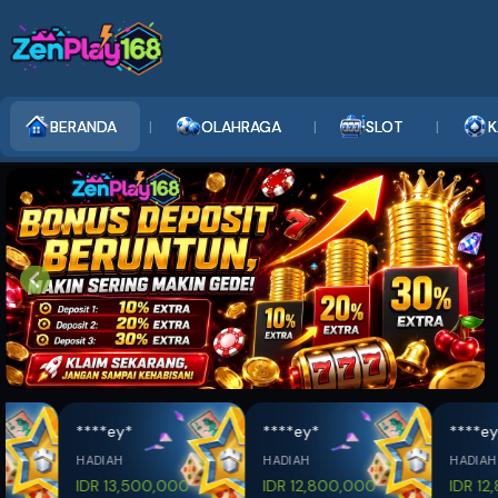
BERANDA
OLAHRAGA
SLOT
K
****ey*
****ey*
****ey*
HADIAH
HADIAH
HADIAH
IDR 13,500,000
IDR 12,800,000
IDR 12,800,000