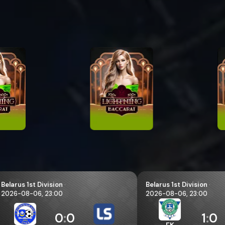
t Division
·
Belarus 1st Division
·
6, 23:00
2026-08-06, 23:00
0
:
0
1
:
0