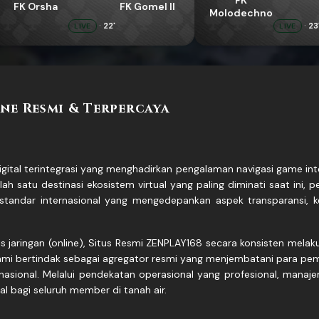
FK
FK Vol
ha
FK Gomel II
Molodechno
Pinsk
·
·
22'
23'
LIVE
LIVE
ine Resmi & Terpercaya
gital terintegrasi yang menghadirkan pengalaman navigasi game inte
alah satu destinasi ekosistem virtual yang paling diminati saat in
rstandar internasional yang mengedepankan aspek transparansi, ke
asis jaringan (online), Situs Resmi ZENPLAY168 secara konsisten m
Kami bertindak sebagai agregator resmi yang menjembatani para pe
nternasional. Melalui pendekatan operasional yang profesional, ma
mal bagi seluruh member di tanah air.