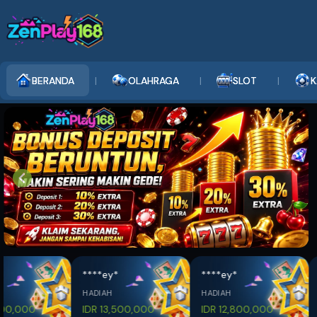
BERANDA
OLAHRAGA
SLOT
K
****ey*
****ey*
****ey*
HADIAH
HADIAH
HADIAH
IDR 13,500,000
IDR 12,800,000
IDR 12,8