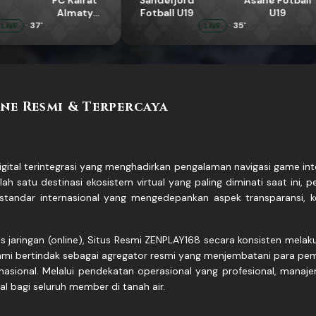
FC Kairat
Sandefjord
Asane Fotball
Chab
Almaty
Fotball U19
U19
Kh
Reserves
·
35'
LIVE
ine Resmi & Terpercaya
gital terintegrasi yang menghadirkan pengalaman navigasi game inte
alah satu destinasi ekosistem virtual yang paling diminati saat in
rstandar internasional yang mengedepankan aspek transparansi, ke
asis jaringan (online), Situs Resmi ZENPLAY168 secara konsisten m
Kami bertindak sebagai agregator resmi yang menjembatani para pe
nternasional. Melalui pendekatan operasional yang profesional, ma
mal bagi seluruh member di tanah air.