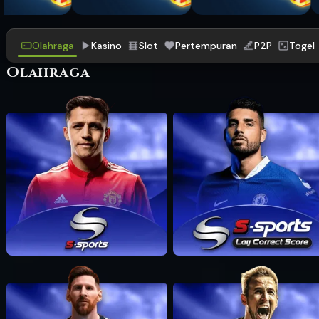
Olahraga
Kasino
Slot
Pertempuran
P2P
Togel
Olahraga