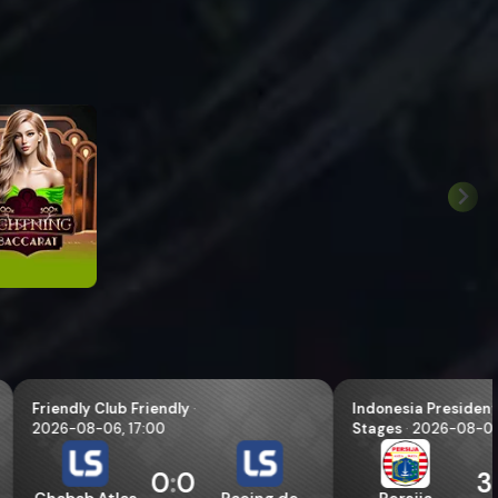
dly Club Friendly
·
Indonesia President's Cup - Fi
08-06, 17:00
Stages
·
2026-08-06, 16:30
0
:
0
3
:
1