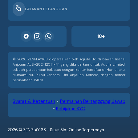
LAYANAN PELANGGAN
Koleksi Game Terluas
18+
Live Games & Sports Entertainment
© 2026 ZENPLAY168 dioperasikan oleh Aquila Ltd di bawah lisensi
Anjouan ALSI-202412014-FI1 yang dikeluarkan untuk Aquila Limited,
sebuah perusahaan terbatas dengan kantor terdaftar di Hamchaku,
Program & Benefit Pengguna Terbesar
Mutsamudu, Pulau Otonom, Uni Anjauan Komoro, dengan nomor
perusahaan 15873.
Syarat & Ketentuan
•
Permainan Bertanggung Jawab
Transaksi Aman & Instan
•
Kebijakan KYC
2026 © ZENPLAY168 - Situs Slot Online Terpercaya
Aksesibilitas Mobile Optimal