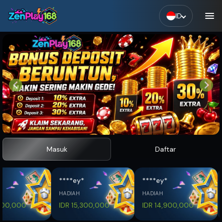
ID
Masuk
Daftar
****ey*
****ey*
***
HADIAH
HADIAH
HAD
000
IDR 15,300,000
IDR 14,900,000
IDR