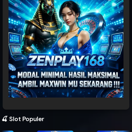
🍒
Slot
Populer