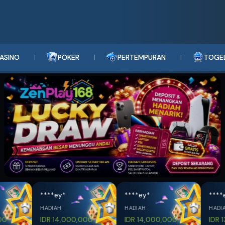
ASINO
POKER
PERTEMPURAN
TOGE
****ey*
****ey*
****ey*
HADIAH
HADIAH
HADIAH
IDR 14,000,000
IDR 14,000,000
IDR 13,799,00