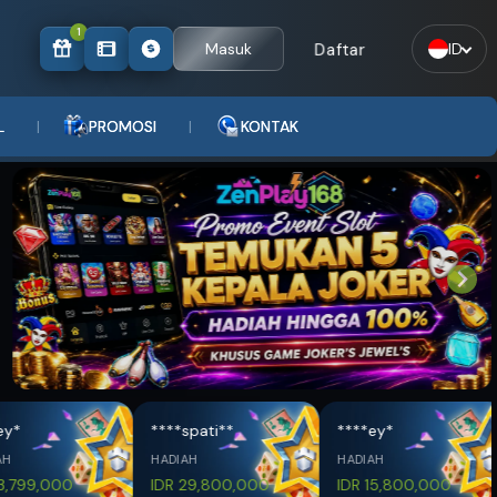
1
Daftar
Masuk
ID
L
PROMOSI
KONTAK
****spati**
****ey*
****e
HADIAH
HADIAH
HADIA
0
IDR 29,800,000
IDR 15,800,000
IDR 1