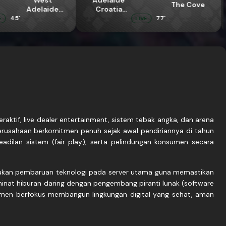
West
Adelaide
Beij
The Cove
delaide
Croatia
Guo
Women
Raiders
·
77'
LIVE
raktif, live dealer entertainment, sistem tebak angka, dan arena
i, perusahaan berkomitmen penuh sejak awal pendiriannya di tahun
adilan sistem (fair play), serta pelindungan konsumen secara
elakukan pembaruan teknologi pada server utama guna memastikan
minat hiburan daring dengan pengembang piranti lunak (software
najemen berfokus membangun lingkungan digital yang sehat, aman