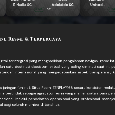
st Torrens
West
Flinders
irkalla SC
Adelaide SC
United
A
·
Women
·
53'
45'
LIVE
LIVE
ine Resmi & Terpercaya
gital terintegrasi yang menghadirkan pengalaman navigasi game inte
alah satu destinasi ekosistem virtual yang paling diminati saat in
rstandar internasional yang mengedepankan aspek transparansi, ke
asis jaringan (online), Situs Resmi ZENPLAY168 secara konsisten m
Kami bertindak sebagai agregator resmi yang menjembatani para pe
nternasional. Melalui pendekatan operasional yang profesional, ma
mal bagi seluruh member di tanah air.