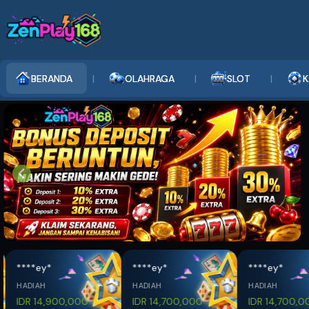
BERANDA
OLAHRAGA
SLOT
K
y*
****ey*
****ey*
H
HADIAH
HADIAH
4,900,000
IDR 14,700,000
IDR 14,700,000