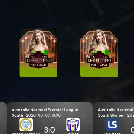
tralia National Premier League
Australia National Premier 
th
·
2026-08-07, 18:30
South Women
·
2026-08-07, 
3
:
0
0
:
7