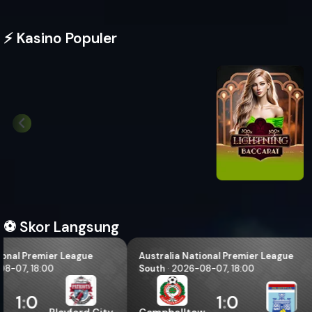
⚡ Kasino Populer
⚽ Skor Langsung
mier League
Australia National Premier League
Aus
:00
South
·
2026-08-07, 18:00
Sou
1
:
0