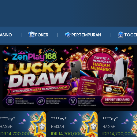
ASINO
POKER
PERTEMPURAN
TOGE
****ey*
****ey*
*
HADIAH
HADIAH
H
00,000
IDR 14,700,000
IDR 14,700,000
I