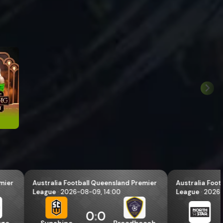
Australia Football Queensland Premier
Australia Football Quee
League
·
2026-08-09, 14:00
League
·
2026-08-09, 14
0
:
0
0
:
0