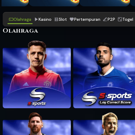
Olahraga
Kasino
Slot
Pertempuran
P2P
Togel
Olahraga