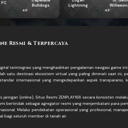
Capalaba
Logan
St. George
Bulldogs
Lightning
Willawong FC
·
·
45'
45'
LIVE
ine Resmi & Terpercaya
gital terintegrasi yang menghadirkan pengalaman navigasi game inte
alah satu destinasi ekosistem virtual yang paling diminati saat in
rstandar internasional yang mengedepankan aspek transparansi, ke
asis jaringan (online), Situs Resmi ZENPLAY168 secara konsisten m
Kami bertindak sebagai agregator resmi yang menjembatani para pe
nternasional. Melalui pendekatan operasional yang profesional, ma
mal bagi seluruh member di tanah air.