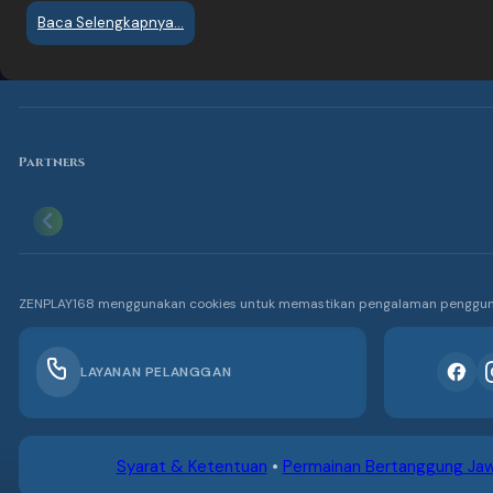
Baca Selengkapnya...
Partners
Koleksi Game Terluas
Live Games & Sports Entertainment
ZENPLAY168 menggunakan cookies untuk memastikan pengalaman pengguna te
Program & Benefit Pengguna Terbesar
Transaksi Aman & Instan
Aksesibilitas Mobile Optimal
LAYANAN PELANGGAN
Sistem Keamanan Tersertifikasi
Syarat & Ketentuan
•
Permainan Bertanggung Ja