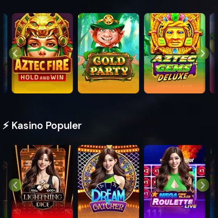
⚡ Kasino Populer