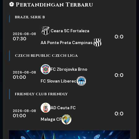
⚽ Pertandingan Terbaru
BRAZIL SERIE B
Ceara SC Fortaleza
2026-08-08
0
:
0
07:30
AA Ponte Preta Campinas
CZECH REPUBLIC CZECH LIGA
FC Zbrojovka Brno
2026-08-08
0
:
0
01:00
FC Slovan Liberec
FRIENDLY CLUB FRIENDLY
AD Ceuta FC
2026-08-08
0
:
0
01:00
Malaga CF