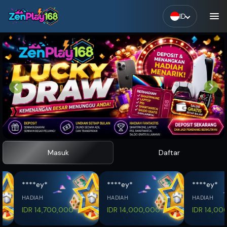
ID
Masuk
Daftar
****ey*
****ey*
****ey*
HADIAH
HADIAH
HADIAH
IDR 14,700,000
IDR 14,000,000
IDR 14,000,000