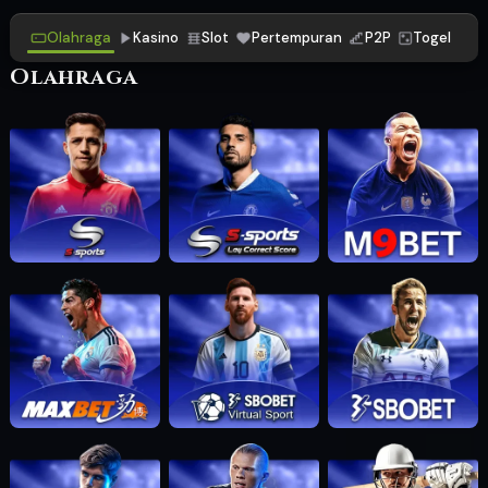
Olahraga
Kasino
Slot
Pertempuran
P2P
Togel
Olahraga