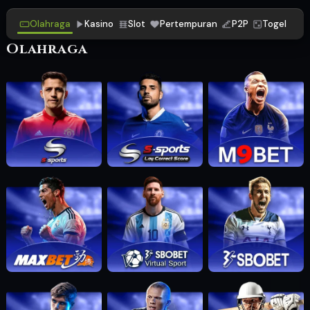
Olahraga
Kasino
Slot
Pertempuran
P2P
Togel
Olahraga