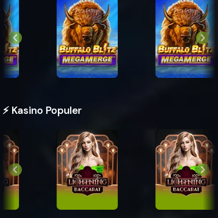
⚡ Kasino Populer