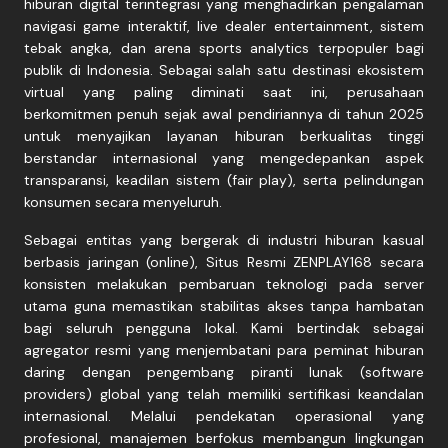
hiburan digital terintegrasi yang menghadirkan pengalaman
navigasi game interaktif, live dealer entertainment, sistem
tebak angka, dan arena sports analytics terpopuler bagi
publik di Indonesia. Sebagai salah satu destinasi ekosistem
virtual yang paling diminati saat ini, perusahaan
berkomitmen penuh sejak awal pendiriannya di tahun 2025
untuk menyajikan layanan hiburan berkualitas tinggi
berstandar internasional yang mengedepankan aspek
transparansi, keadilan sistem (fair play), serta pelindungan
konsumen secara menyeluruh.
Sebagai entitas yang bergerak di industri hiburan kasual
berbasis jaringan (online), Situs Resmi ZENPLAY168 secara
konsisten melakukan pembaruan teknologi pada server
utama guna memastikan stabilitas akses tanpa hambatan
bagi seluruh pengguna lokal. Kami bertindak sebagai
agregator resmi yang menjembatani para peminat hiburan
daring dengan pengembang piranti lunak (software
providers) global yang telah memiliki sertifikasi keandalan
internasional. Melalui pendekatan operasional yang
profesional, manajemen berfokus membangun lingkungan