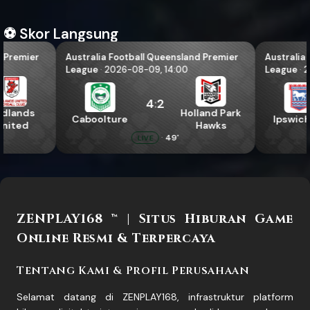
⚽ Skor Langsung
mier
Australia Football Queensland Premier
Australia Foot
League
·
2026-08-09, 14:00
League
·
2026-
4
:
2
nds
Holland Park
Caboolture
Ipswich FC
ed
Hawks
·
49'
LIVE
ZENPLAY168 ™ | Situs Hiburan Game
Online Resmi & Terpercaya
Tentang Kami & Profil Perusahaan
Selamat datang di ZENPLAY168, infrastruktur platform