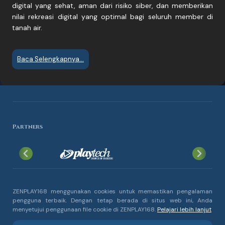
digital yang sehat, aman dari risiko siber, dan memberikan
nilai rekreasi digital yang optimal bagi seluruh member di
tanah air.
Baca Selengkapnya...
Partners
ZENPLAY168 menggunakan cookies untuk memastikan pengalaman
pengguna terbaik. Dengan tetap berada di situs web ini, Anda
menyetujui penggunaan file cookie di ZENPLAY168.
Pelajari lebih lanjut