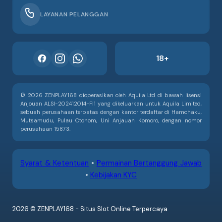
LAYANAN PELANGGAN
Koleksi Game Terluas
18+
Live Games & Sports Entertainment
© 2026 ZENPLAY168 dioperasikan oleh Aquila Ltd di bawah lisensi
Anjouan ALSI-202412014-FI1 yang dikeluarkan untuk Aquila Limited,
sebuah perusahaan terbatas dengan kantor terdaftar di Hamchaku,
Program & Benefit Pengguna Terbesar
Mutsamudu, Pulau Otonom, Uni Anjauan Komoro, dengan nomor
perusahaan 15873.
Syarat & Ketentuan
•
Permainan Bertanggung Jawab
Transaksi Aman & Instan
•
Kebijakan KYC
2026 © ZENPLAY168 - Situs Slot Online Terpercaya
Aksesibilitas Mobile Optimal