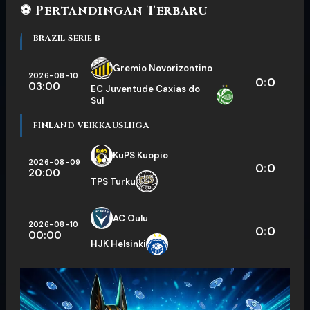
⚽ Pertandingan Terbaru
BRAZIL SERIE B
Gremio Novorizontino
2026-08-10
0
:
0
03:00
EC Juventude Caxias do
Sul
FINLAND VEIKKAUSLIIGA
KuPS Kuopio
2026-08-09
0
:
0
20:00
TPS Turku
AC Oulu
2026-08-10
0
:
0
00:00
HJK Helsinki