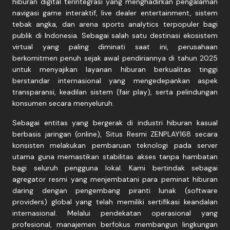
hiburan digital terintegrasi yang menghadirkan pengalaman
navigasi game interaktif, live dealer entertainment, sistem
tebak angka, dan arena sports analytics terpopuler bagi
publik di Indonesia. Sebagai salah satu destinasi ekosistem
virtual yang paling diminati saat ini, perusahaan
berkomitmen penuh sejak awal pendiriannya di tahun 2025
untuk menyajikan layanan hiburan berkualitas tinggi
berstandar internasional yang mengedepankan aspek
transparansi, keadilan sistem (fair play), serta pelindungan
konsumen secara menyeluruh.
Sebagai entitas yang bergerak di industri hiburan kasual
berbasis jaringan (online), Situs Resmi ZENPLAY168 secara
konsisten melakukan pembaruan teknologi pada server
utama guna memastikan stabilitas akses tanpa hambatan
bagi seluruh pengguna lokal. Kami bertindak sebagai
agregator resmi yang menjembatani para peminat hiburan
daring dengan pengembang piranti lunak (software
providers) global yang telah memiliki sertifikasi keandalan
internasional. Melalui pendekatan operasional yang
profesional, manajemen berfokus membangun lingkungan