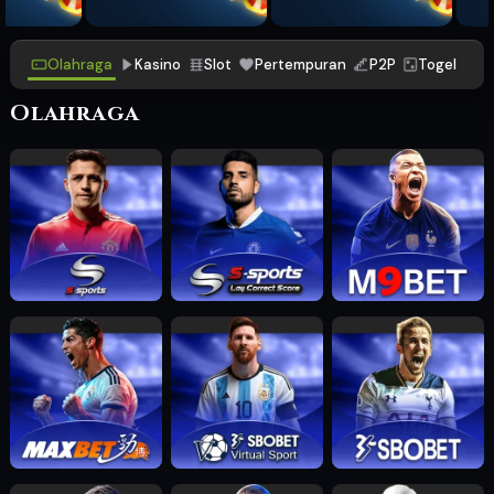
Olahraga
Kasino
Slot
Pertempuran
P2P
Togel
Olahraga