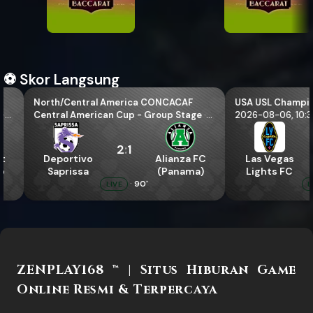
⚽ Skor Langsung
North/Central America CONCACAF
USA USL Championsh
Central American Cup - Group Stage
·
2026-08-06, 10:30
2026-08-06, 10:00
2
:
1
0
:
Deportivo
Alianza FC
Las Vegas
Saprissa
(Panama)
Lights FC
·
90'
LIVE
LIVE
ZENPLAY168 ™ | Situs Hiburan Game
Online Resmi & Terpercaya