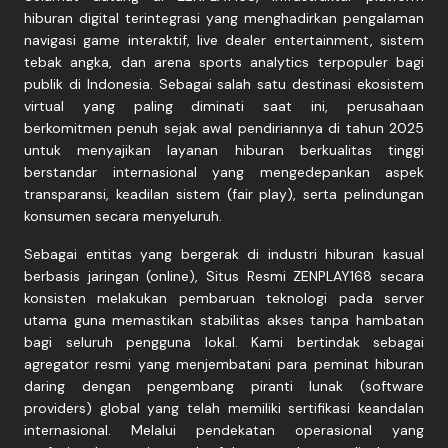
hiburan digital terintegrasi yang menghadirkan pengalaman
navigasi game interaktif, live dealer entertainment, sistem
tebak angka, dan arena sports analytics terpopuler bagi
publik di Indonesia. Sebagai salah satu destinasi ekosistem
virtual yang paling diminati saat ini, perusahaan
berkomitmen penuh sejak awal pendiriannya di tahun 2025
untuk menyajikan layanan hiburan berkualitas tinggi
berstandar internasional yang mengedepankan aspek
transparansi, keadilan sistem (fair play), serta pelindungan
konsumen secara menyeluruh.
Sebagai entitas yang bergerak di industri hiburan kasual
berbasis jaringan (online), Situs Resmi ZENPLAY168 secara
konsisten melakukan pembaruan teknologi pada server
utama guna memastikan stabilitas akses tanpa hambatan
bagi seluruh pengguna lokal. Kami bertindak sebagai
agregator resmi yang menjembatani para peminat hiburan
daring dengan pengembang piranti lunak (software
providers) global yang telah memiliki sertifikasi keandalan
internasional. Melalui pendekatan operasional yang