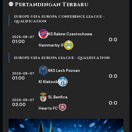
⚽ Pertandingan Terbaru
EUROPE UEFA EUROPA CONFERENCE LEAGUE -
QUALIFICATION
KS Rakow Czestochowa
2026-08-07
0
:
0
01:00
Hammarby IF
EUROPE UEFA EUROPA LEAGUE - QUALIFICATION
KKS Lech Poznan
2026-08-07
0
:
0
01:00
KI Klaksvik
SL Benfica
2026-08-07
0
:
0
03:00
Hearts FC