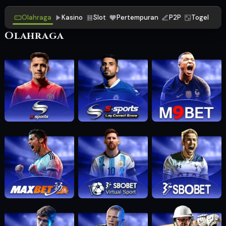
Olahraga
Kasino
Slot
Pertempuran
P2P
Togel
Olahraga