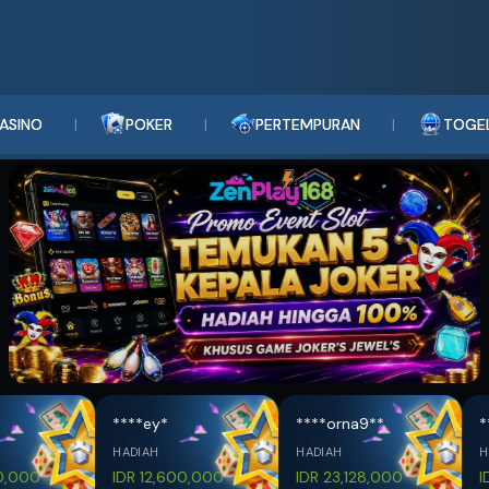
ASINO
POKER
PERTEMPURAN
TOGE
****ey*
****orna9**
****ey*
HADIAH
HADIAH
HADIAH
IDR 12,600,000
IDR 23,128,000
IDR 16,900