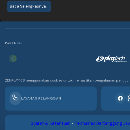
Baca Selengkapnya...
Partners
Koleksi Game Terluas
Live Games & Sports Entertainment
ZENPLAY168 menggunakan cookies untuk memastikan pengalaman pengguna te
Program & Benefit Pengguna Terbesar
Transaksi Aman & Instan
Aksesibilitas Mobile Optimal
LAYANAN PELANGGAN
Sistem Keamanan Tersertifikasi
Syarat & Ketentuan
•
Permainan Bertanggung Ja