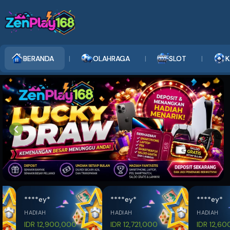
BERANDA
OLAHRAGA
SLOT
K
*ey*
****ey*
****ey*
IAH
HADIAH
HADIAH
 12,900,000
IDR 12,721,000
IDR 12,600,000