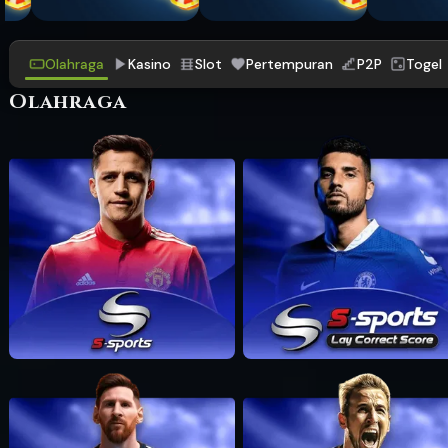
Olahraga
Kasino
Slot
Pertempuran
P2P
Togel
Olahraga