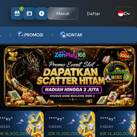
1
Daftar
Masuk
ID
L
PROMOSI
KONTAK
****ey*
****ey*
***
HADIAH
HADIAH
HAD
,000
IDR 15,300,000
IDR 14,400,000
ID