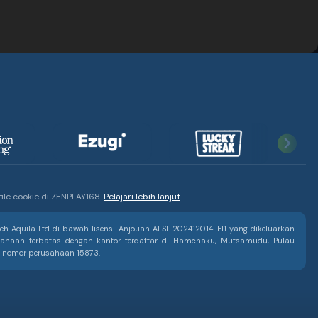
le cookie di ZENPLAY168.
Pelajari lebih lanjut
h Aquila Ltd di bawah lisensi Anjouan ALSI-202412014-FI1 yang dikeluarkan
sahaan terbatas dengan kantor terdaftar di Hamchaku, Mutsamudu, Pulau
 nomor perusahaan 15873.