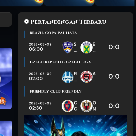
⚽ Pertandingan Terbaru
BRAZIL COPA PAULISTA
Sao
EC
2026-08-09
0
:
0
06:00
Jose
Santo
dos
Andre
Campos
CZECH REPUBLIC CZECH LIGA
EC
FK
AC
2026-08-09
0
:
0
02:00
Mlada
Sparta
Boleslav
Praha
FRIENDLY CLUB FRIENDLY
Cagliari
OGC
2026-08-09
0
:
0
02:30
Calcio
Nice