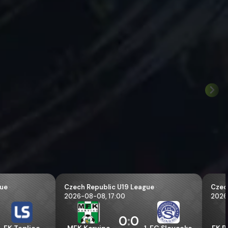
Czech Republic U19 League
·
Czech Republic
2026-08-08, 17:00
2026-08-08, 17
0
:
0