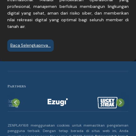
profesional, manajemen berfokus membangun lingkungan
digital yang sehat, aman dari risiko siber, dan memberikan
nilai rekreasi digital yang optimal bagi seluruh member di
tanah air.
Baca Selengkapnya...
Partners
ZENPLAY168 menggunakan cookies untuk memastikan pengalaman
pengguna terbaik. Dengan tetap berada di situs web ini, Anda