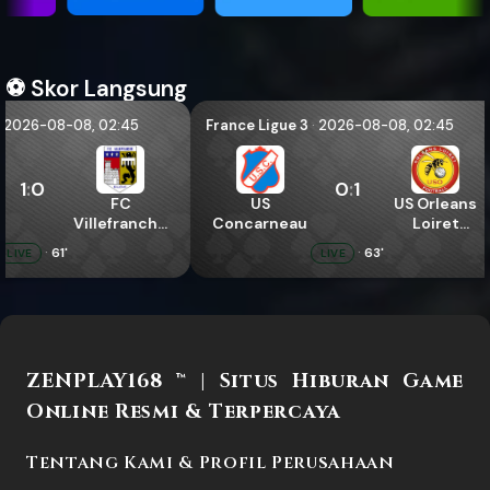
⚽ Skor Langsung
-08-08, 02:45
France Ligue 3
·
2026-08-08, 02:45
0
0
:
1
FC
US
US Orleans
Villefranche
Concarneau
Loiret
Beaujolais
Football
·
·
61'
63'
LIVE
ZENPLAY168 ™ | Situs Hiburan Game
Online Resmi & Terpercaya
Tentang Kami & Profil Perusahaan