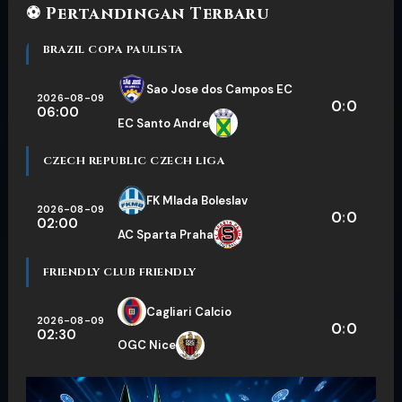
⚽ Pertandingan Terbaru
BRAZIL COPA PAULISTA
Sao Jose dos Campos EC
2026-08-09
0
:
0
06:00
EC Santo Andre
CZECH REPUBLIC CZECH LIGA
FK Mlada Boleslav
2026-08-09
0
:
0
02:00
AC Sparta Praha
FRIENDLY CLUB FRIENDLY
Cagliari Calcio
2026-08-09
0
:
0
02:30
OGC Nice