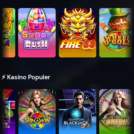
⚡ Kasino Populer